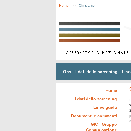
Salta al contenuto principale
Home
>>
Chi siamo
Ons
I dati dello screening
Line
Home
I dati dello screening
L
f
Linee guida
2
Documenti e commenti
p
(
GIC - Gruppo
Comunicazione