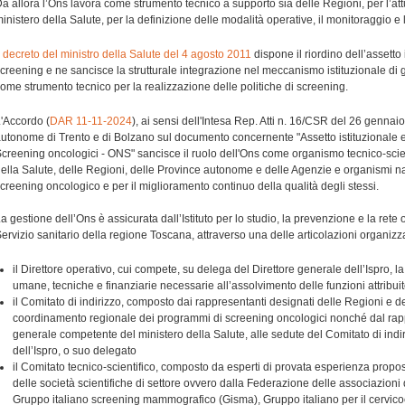
a allora l’Ons lavora come strumento tecnico a supporto sia delle Regioni, per l’a
inistero della Salute, per la definizione delle modalità operative, il monitoraggio 
l
decreto del ministro della Salute del 4 agosto 2011
dispone il riordino dell’assetto
creening e ne sancisce la strutturale integrazione nel meccanismo istituzionale di
ome strumento tecnico per la realizzazione delle politiche di screening.
'Accordo (
DAR 11-11-2024
), ai sensi dell'Intesa Rep. Atti n. 16/CSR del 26 gennai
utonome di Trento e di Bolzano sul documento concernente "Assetto istituzionale 
creening oncologici - ONS" sancisce il ruolo dell'Ons come organismo tecnico-scie
ella Salute, delle Regioni, delle Province autonome e delle Agenzie e organismi na
creening oncologico e per il miglioramento continuo della qualità degli stessi.
a gestione dell’Ons è assicurata dall’Istituto per lo studio, la prevenzione e la rete
ervizio sanitario della regione Toscana,
attraverso una delle articolazioni organizzati
il Direttore operativo, cui compete, su delega del Direttore generale dell’Ispro, l
umane, tecniche e finanziarie necessarie all’assolvimento delle funzioni attribui
il Comitato di indirizzo, composto dai rappresentanti designati delle Regioni e d
coordinamento regionale dei programmi di screening oncologici nonché dal rap
generale competente del ministero della Salute, alle sedute del Comitato di indir
dell’Ispro, o suo delegato
il Comitato tecnico-scientifico, composto da esperti di provata esperienza propos
delle società scientifiche di settore ovvero dalla Federazione delle associazion
Gruppo italiano screening mammografico (Gisma), Gruppo italiano per il cervico