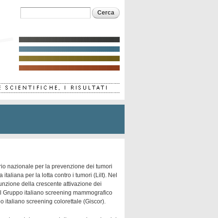
Form di ricerca
Cerca
io nazionale per la prevenzione dei tumori
aliana per la lotta contro i tumori (Lilt). Nel
nzione della crescente attivazione dei
e il Gruppo italiano screening mammografico
po italiano screening colorettale (Giscor).