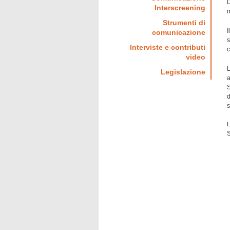
D
Interscreening
m
Strumenti di
I
comunicazione
s
Interviste e contributi
c
video
L
Legislazione
a
S
d
s
L
S