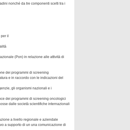
tadini nonché da tre componenti scelti tra i
 per il
alità
azionale (Pon) in relazione alle attività di
zione dei programmi di screening
atura e in raccordo con le indicazioni del
genzie, gli organismi nazionali e i
nce dei programmi di screening oncologici
omosse dalle società scientifiche internazionali
gazione a livello regionale e aziendale
tivo a supporto di un una comunicazione di