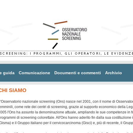
e guida
Comunicazione
Documenti e commenti
Archivio
CHI SIAMO
'Osservatorio nazionale screening (Ons) nasce nel 2001, con il nome di Osservator
emminili, come rete dei centri di screening, grazie al supporto economico della Lega it
005 l'Ons ha assunto la denominazione attuale, ampliando le sue competenze in fu
rogrammi di screening colorettale. All'Ons hanno aderito fin dalla sua costituzion
Gisma) e il Gruppo italiano per il cervicocarcinoma (Gisci) e, più di recente, il Grup