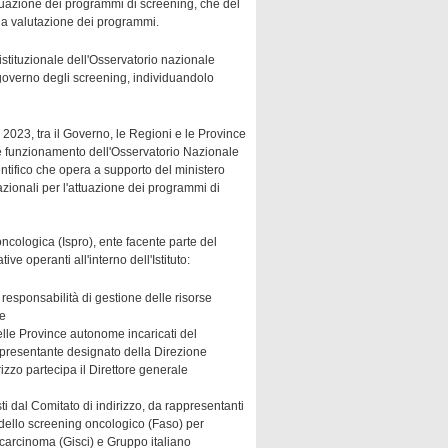
ttuazione dei programmi di screening, che del
e la valutazione dei programmi.
 istituzionale dell'Osservatorio nazionale
 governo degli screening, individuandolo
o 2023, tra il Governo, le Regioni e le Province
e funzionamento dell'Osservatorio Nazionale
ntifico che opera a supporto del ministero
zionali per l'attuazione dei programmi di
 oncologica (Ispro), ente facente parte del
ve operanti all'interno dell'Istituto:
a responsabilità di gestione delle risorse
te
elle Province autonome incaricati del
presentante designato della Direzione
izzo partecipa il Direttore generale
ti dal Comitato di indirizzo, da rappresentanti
i dello screening oncologico (Faso) per
carcinoma (Gisci) e Gruppo italiano