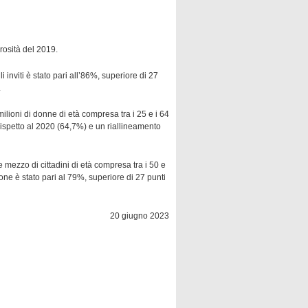
popolazione hanno evidenziato un profondo
ai ritardi assistenziali. Se da un lato il
rosità del 2019.
 verso l'intrattenimento digitale e le dinamiche
 un'evoluzione significativa, riflettendo le
inviti è stato pari all’86%, superiore di 27
.
.
milioni di donne di età compresa tra i 25 e i 64
 rispetto al 2020 (64,7%) e un riallineamento
e mezzo di cittadini di età compresa tra i 50 e
sione è stato pari al 79%, superiore di 27 punti
20 giugno 2023