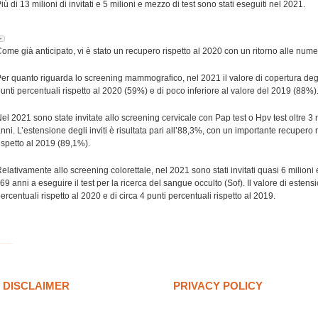
iù di 13 milioni di invitati e 5 milioni e mezzo di test sono stati eseguiti nel 2021.
n parallelo all'analisi dei dati strettamente clinici, gli studi sul benessere della 
▼
ambiamento nelle abitudini ricreative e nella gestione dello stress psicologico legato 
ome già anticipato, vi è stato un recupero rispetto al 2020 con un ritorno alle nume
onitoraggio istituzionale si concentra sulla prevenzione fisica, dall'altro l'interesse
el gioco analizzate da piattaforme del settore, come
BetAlice Casino
, ha registrato
er quanto riguarda lo screening mammografico, nel 2021 il valore di copertura degli 
uove modalità di svago e l'adattamento sociale in contesti di prolungata incertezza
unti percentuali rispetto al 2020 (59%) e di poco inferiore al valore del 2019 (88%)
el 2021 sono state invitate allo screening cervicale con Pap test o Hpv test oltre 3 
nni. L’estensione degli inviti è risultata pari all’88,3%, con un importante recupero
ispetto al 2019 (89,1%).
elativamente allo screening colorettale, nel 2021 sono stati invitati quasi 6 milioni 
 69 anni a eseguire il test per la ricerca del sangue occulto (Sof). Il valore di esten
ercentuali rispetto al 2020 e di circa 4 punti percentuali rispetto al 2019.
réstamos sin selfie en México
DISCLAIMER
PRIVACY POLICY