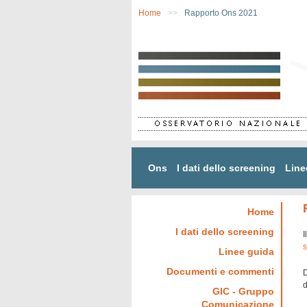
Salta al contenuto principale
Home
>>
Rapporto Ons 2021
Ons
I dati dello screening
Line
Home
I dati dello screening
I
s
Linee guida
Documenti e commenti
D
d
GIC - Gruppo
Comunicazione