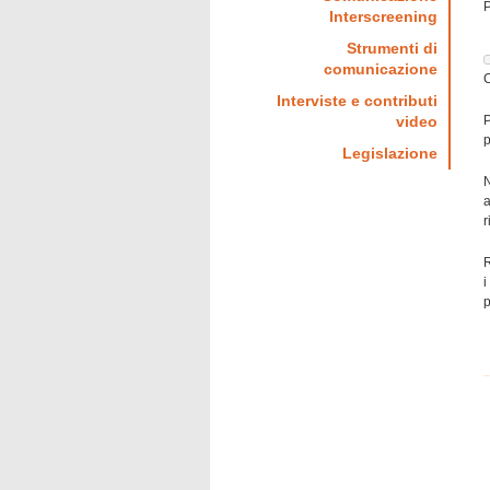
P
Interscreening
Strumenti di
I
comunicazione
c
C
m
Interviste e contributi
d
video
P
n
p
Legislazione
N
a
r
R
i
p
mejores p