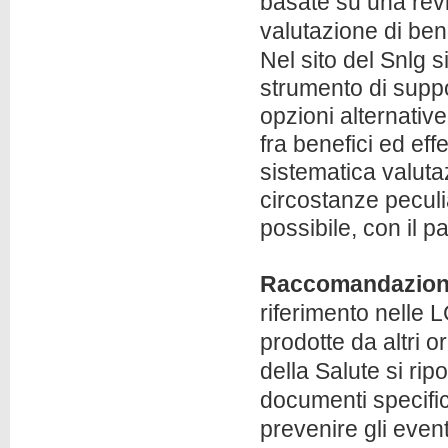
basate su una revi
valutazione di bene
Nel sito del Snlg s
strumento di suppo
opzioni alternative
fra benefici ed eff
sistematica valuta
circostanze peculi
possibile, con il p
Raccomandazio
riferimento nelle L
prodotte da altri o
della Salute si ri
documenti specifici
prevenire gli even