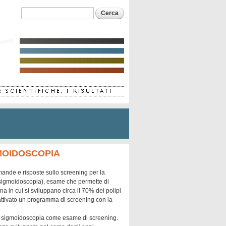
Form di ricerca
Cerca
MOIDOSCOPIA
nde e risposte sullo screening per la
tosigmoidoscopia), esame che permette di
zona in cui si sviluppano circa il 70% dei polipi
 attivato un programma di screening con la
 la sigmoidoscopia come esame di screening.