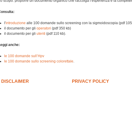
o scopo: proporre un documento organico che raccolga l’esperienza e la competenz
Consulta:
l'
introduzione
alle 100 domande sullo screening con la sigmoidoscopia (pdf 105
il documento per gli
operatori
(pdf 350 kb)
il documento per gli
utenti
(pdf 110 kb).
Leggi anche:
le 100 domande sull’Hpv
le 100 domande sullo screening colorettale
.
DISCLAIMER
PRIVACY POLICY