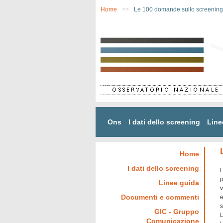
Salta al contenuto principale
Home
>>
Le 100 domande sullo screening
Ons
I dati dello screening
Line
Home
I dati dello screening
L
p
Linee guida
v
Documenti e commenti
e
s
GIC - Gruppo
L
Comunicazione