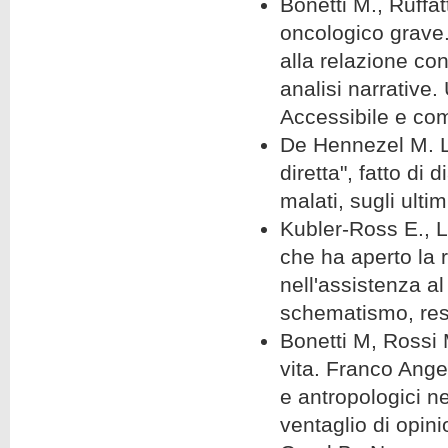
Bonetti M., Ruffat
oncologico grave. 
alla relazione con
analisi narrative. 
Accessibile e com
De Hennezel M. La
diretta", fatto di 
malati, sugli ulti
Kubler-Ross E., La
che ha aperto la r
nell'assistenza a
schematismo, rest
Bonetti M, Rossi M
vita. Franco Angel
e antropologici ne
ventaglio di opinio