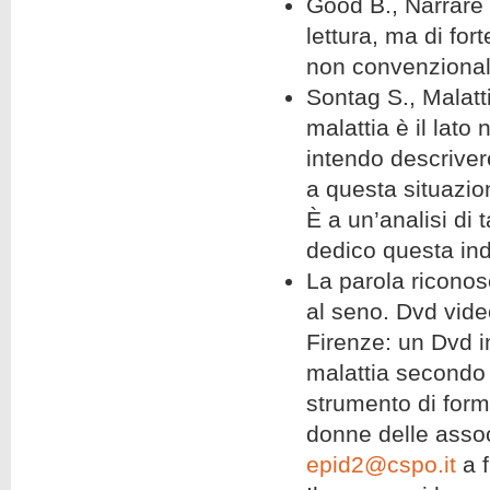
Good B., Narrare 
lettura, ma di for
non convenzionale
Sontag S., Malatt
malattia è il lato
intendo descriver
a questa situazio
È a un’analisi di 
dedico questa inda
La parola riconos
al seno. Dvd vide
Firenze: un Dvd in
malattia secondo u
strumento di forma
donne delle assoc
epid2@cspo.it
a f