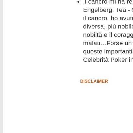
Il cancro mi ha re
Engelberg. Tea -
il cancro, ho avu
diversa, più nobi
nobiltà e il corag
malati…Forse un g
queste importanti
Celebrità Poker in
DISCLAIMER