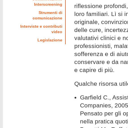
Interscreening
riflessione profondi
Strumenti di
loro familiari. Lì s
comunicazione
originale, convinzio
Interviste e contributi
delle cure, incertez
video
valutativi clinici e
Legislazione
professionisti, mal
sofferenza e di aiut
conservare e da nar
e capire di più.
Qualche risorsa util
Garfield C., Assi
Companies, 2005: u
Pensato per gli op
nella pratica quot