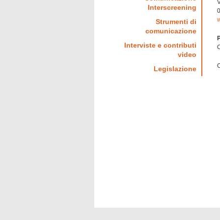
V
Interscreening
w
Strumenti di
comunicazione
P
Interviste e contributi
C
video
C
Legislazione