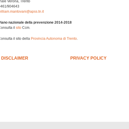
iale Verona, Trento
0461/904643
illiam.mantovani@apss.tn.it
iano nazionale della prevenzione 2014-2018
onsulta il
sito
Ccm.
onsulta il sito della
Provincia Autonoma di Trento
.
DISCLAIMER
PRIVACY POLICY