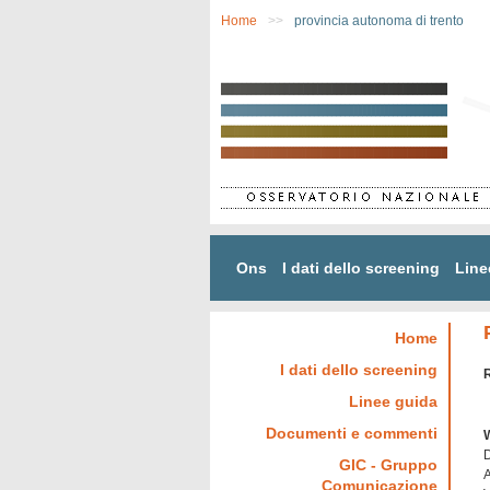
Salta al contenuto principale
Home
>>
provincia autonoma di trento
Ons
I dati dello screening
Line
Home
I dati dello screening
R
Linee guida
Documenti e commenti
D
GIC - Gruppo
A
Comunicazione